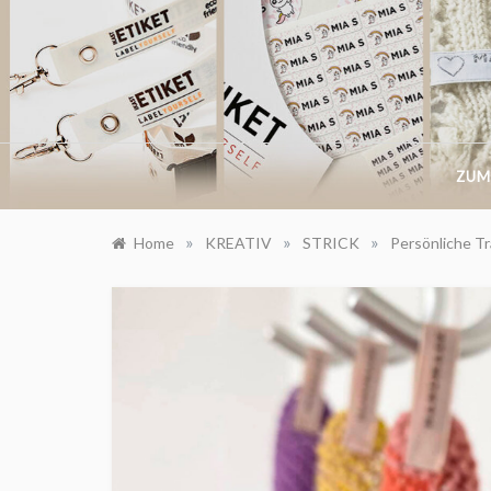
Skip
to
content
ZUM
»
»
»
Home
KREATIV
STRICK
Persönliche Tr