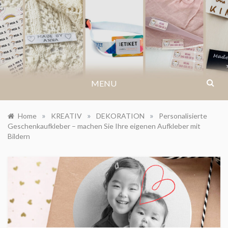
Skip
to
IKASTETIKETT.DE
content
MENU
»
»
»
Home
KREATIV
DEKORATION
Personalisierte
Geschenkaufkleber – machen Sie Ihre eigenen Aufkleber mit
Bildern