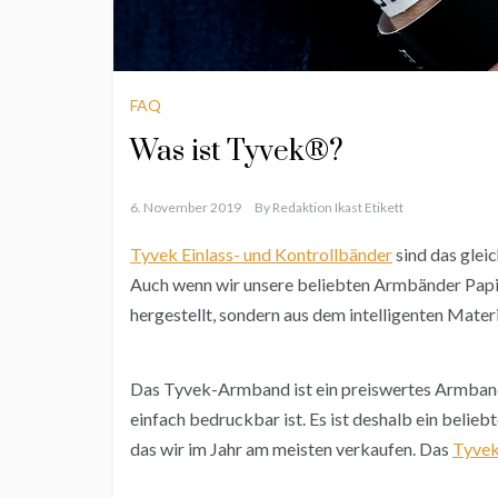
FAQ
Was ist Tyvek®?
6. November 2019
By
Redaktion Ikast Etikett
Tyvek Einlass- und Kontrollbänder
sind das glei
Auch wenn wir unsere beliebten Armbänder Papie
hergestellt, sondern aus dem intelligenten Mater
Das Tyvek-Armband ist ein preiswertes Armband
einfach bedruckbar ist. Es ist deshalb ein belieb
das wir im Jahr am meisten verkaufen. Das
Tyve