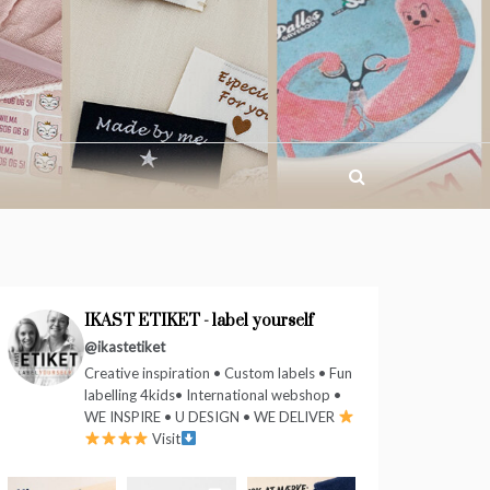
IKAST ETIKET - label yourself
@ikastetiket
Creative inspiration • Custom labels • Fun
labelling 4kids• International webshop •
WE INSPIRE • U DESIGN • WE DELIVER
Visit